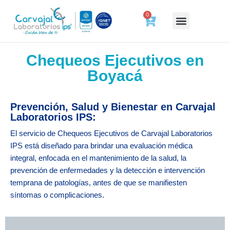
0
Deberes y Derechos del Paciente
Tienda de bienestar
Agenda tu cita
Cotizar ahora
Certificados laborales
Resultados a un clic
Preparación y Tiempo de Entrega de Tus Exámenes
Trabaja con Nosotros
Hablemos de Salud
Chequeos Ejecutivos en
Boyacá
Prevención, Salud y Bienestar en Carvajal
Laboratorios IPS:
El servicio de Chequeos Ejecutivos de Carvajal Laboratorios
IPS está diseñado para brindar una evaluación médica
integral, enfocada en el mantenimiento de la salud, la
prevención de enfermedades y la detección e intervención
temprana de patologías, antes de que se manifiesten
síntomas o complicaciones.