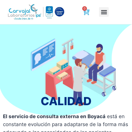
0
Deberes y Derechos del Paciente
Tienda de bienestar
Agenda tu cita
Cotizar ahora
Certificados laborales
Resultados a un clic
Preparación y Tiempo de Entrega de Tus Exámenes
Trabaja con Nosotros
Hablemos de Salud
CALIDAD
El servicio de consulta externa en Boyacá
está en
constante evolución para adaptarse de la forma más